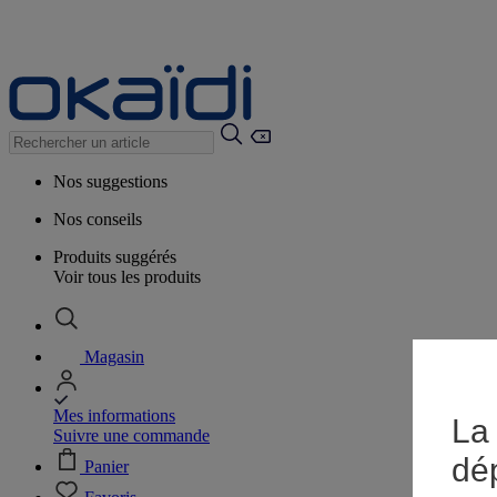
Nos suggestions
Nos conseils
Produits suggérés
Voir tous les produits
Magasin
Mes informations
La 
Suivre une commande
dé
Panier