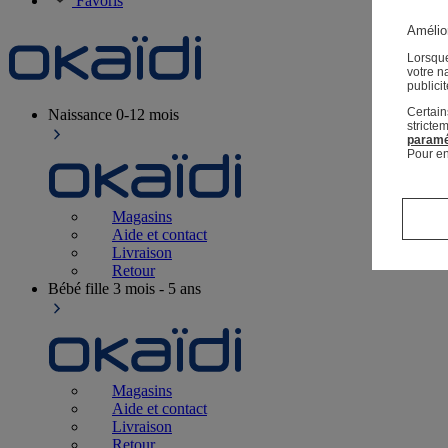
Favoris
Amélior
Lorsque
votre n
publici
Certain
Naissance
0-12 mois
stricte
paramé
Pour en
Magasins
Aide et contact
Livraison
Retour
Bébé fille
3 mois - 5 ans
Magasins
Aide et contact
Livraison
Retour