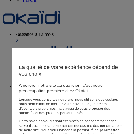
Favoris
Naissance
0-12 mois
Magasins
La qualité de votre expérience dépend de
Aide et contact
vos choix
Livraison
Retour
Améliorer notre site au quotidien, c'est notre
Bébé fille
3 mois - 5 ans
préoccupation première chez Okaïdi.
Lorsque vous consultez notre site, nous utilisons des cookies
nous permettant de faciliter votre navigation, de détecter
d'éventuels problèmes mais aussi de vous proposer des
publicités et des produits personnalisés.
Magasins
Certains de nos outils sont exemptés de consentement et ne
Aide et contact
servent qu'au pilotage strictement nécessaire des performances
Livraison
de notre site.
Nous vous laissons la possibilité de
paramétrer
Retour