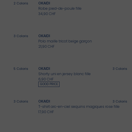
OKAIDI
2
Coloris
Robe pied-de-poule fille
34,90 CHF
OKAIDI
3
Coloris
Polo maille tricot beige garçon
21,90 CHF
OKAIDI
5
Coloris
3
Coloris
Shorty uni en jersey blanc fille
6,90 CHF
GOOD PRICE
OKAIDI
3
Coloris
3
Coloris
T-shirt arc-en-ciel sequins magiques rose fille
17,90 CHF