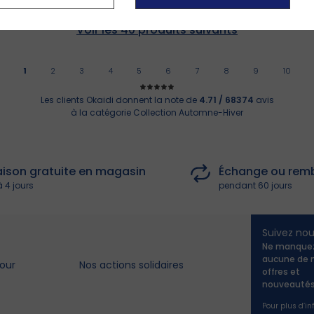
1
2
3
4
5
6
7
8
9
10
Les clients Okaidi donnent la note de
4.71 / 68374
avis
à la catégorie Collection Automne-Hiver
raison gratuite en magasin
Échange ou rem
à 4 jours
pendant 60 jours
Suivez no
Ne manque
aucune de 
our
Nos actions solidaires
offres et
nouveautés
Pour plus d’i