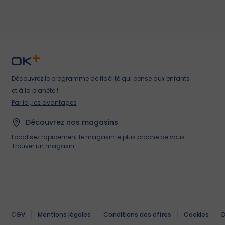
Découvrez le programme de fidélité qui pense aux enfants
et à la planète !
Par ici, les avantages
Découvrez nos magasins
Localisez rapidement le magasin le plus proche de vous.
Trouver un magasin
Magasins
Magasins
Magasins
Magasins
Magasins
Magasins
Magasins
Magasins
Magasins
Aide et contact
Aide et contact
Aide et contact
Aide et contact
Aide et contact
Aide et contact
Aide et contact
Aide et contact
Aide et contact
CGV
Mentions légales
Conditions des offres
Cookies
D