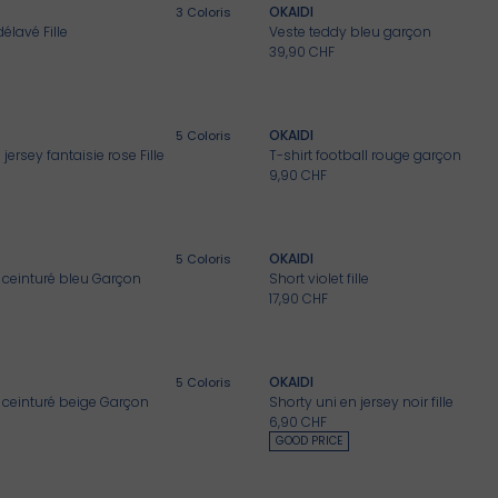
OKAIDI
3
Coloris
délavé Fille
Veste teddy bleu garçon
39,90 CHF
OKAIDI
5
Coloris
jersey fantaisie rose Fille
T-shirt football rouge garçon
9,90 CHF
OKAIDI
5
Coloris
ceinturé bleu Garçon
Short violet fille
17,90 CHF
OKAIDI
5
Coloris
ceinturé beige Garçon
Shorty uni en jersey noir fille
6,90 CHF
GOOD PRICE