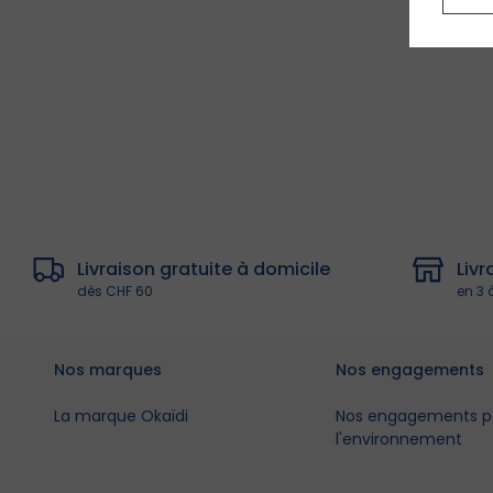
Livraison gratuite à domicile
Liv
dès CHF 60
en 3 
Nos marques
Nos engagements
La marque Okaïdi
Nos engagements p
l'environnement