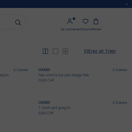
x
Se connecter
Favoris
Panier
Filtrer et Trier
OKAIDI
2
Coloris
2
Coloris
arçon
Tee-shirt à rayures beige fille
13,90 CHF
OKAIDI
2
Coloris
T-shirt vert garçon
9,90 CHF