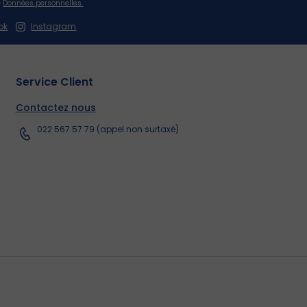
e
Données personnelles.
ok
Instagram
Service Client
Contactez nous
022 567 57 79 (appel non surtaxé)