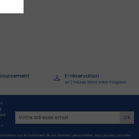
boursement
E-réservation
en 2 heures dans votre magasin
us
z
nos
 !
nformations sur le traitement de vos données personnelles, vous pouvez consulter