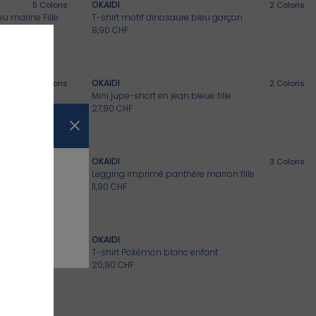
OKAIDI
5
Coloris
2
Coloris
eu marine Fille
T-shirt motif dinosaure bleu garçon
8,90 CHF
OKAIDI
3
Coloris
2
Coloris
uve fille
Mini jupe-short en jean bleue fille
27,90 CHF
z
OKAIDI
3
Coloris
3
Coloris
Legging imprimé panthère marron fille
11,90 CHF
OKAIDI
2
Coloris
T-shirt Pokémon blanc enfant
20,90 CHF