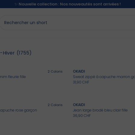
✨ Nouvelle collection : Nos nouveautés sont arrivées !
-Hiver
(1755)
OKAIDI
2
Coloris
im fleurie fille
Sweat zippé à capuche marron g
31,90 CHF
OKAIDI
2
Coloris
capuche rose garçon
Jean large brodé bleu clair fille
36,90 CHF