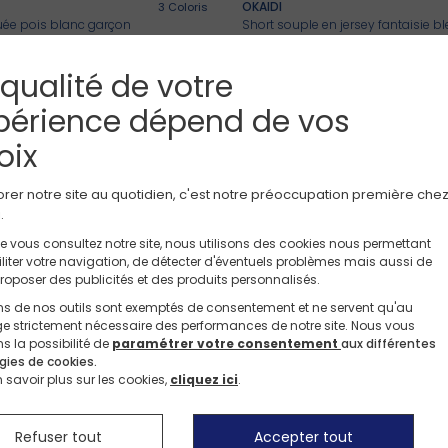
OKAIDI
3
Coloris
uée pois blanc garçon
Short souple en jersey fantaisie bl
17,90 CHF
e
Ensemble naissance
 qualité de votre
Robes à -50%*
Tshirts à -50%*
périence dépend de vos
Nos nouveaux pantalons
Tshirt à -50%*
OKAIDI
2
Coloris
rt kaki garçon
T-shirt coeur sequins magiques ma
oix
13,95 CHF
17,90 CHF
Willkommen auf Okaidi.ch
rer notre site au quotidien, c'est notre préoccupation première che
.
OKAIDI
2
Coloris
Unsere Website existiert auch in Französicher Sprache.
e vous consultez notre site, nous utilisons des cookies nous permettant
 motif manches courtes Fille
Bermuda coton marron garçon
Möchten Sie mit der deutschen Version fortfahren?
iliter votre navigation, de détecter d'éventuels problèmes mais aussi de
16,90 CHF
roposer des publicités et des produits personnalisés.
GOOD PRICE
ns de nos outils sont exemptés de consentement et ne servent qu'au
Français
Deutsch
ge strictement nécessaire des performances de notre site.
Nous vous
OKAIDI
ns la possibilité de
paramétrer votre consentement
aux différentes
ose imprimée papillon
T-shirt à motif soleil violet fille
gies de cookies.
8,90 CHF
n savoir plus sur les cookies,
cliquez ici
.
Refuser tout
Accepter tout