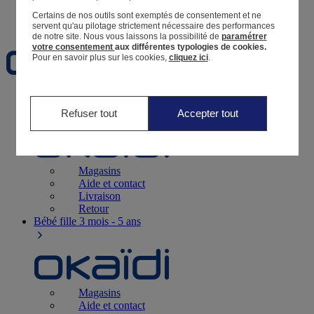
Certains de nos outils sont exemptés de consentement et ne
Favoris
servent qu'au pilotage strictement nécessaire des performances
de notre site.
Nous vous laissons la possibilité de
paramétrer
votre consentement
aux différentes typologies de cookies.
Pour en savoir plus sur les cookies,
cliquez ici
.
Naissance
0-12 mois
Refuser tout
Accepter tout
Magasins
Aide et contact
Livraison
Retour
Bébé fille
3 mois - 5 ans
Magasins
Aide et contact