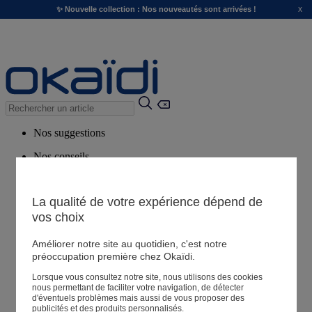
x
✨ Nouvelle collection : Nos nouveautés sont arrivées !
Nos suggestions
Nos conseils
Produits suggérés
Voir tous les produits
La qualité de votre expérience dépend de
vos choix
Magasin
Améliorer notre site au quotidien, c'est notre
préoccupation première chez Okaïdi.
Lorsque vous consultez notre site, nous utilisons des cookies
Mes informations
nous permettant de faciliter votre navigation, de détecter
Suivre une commande
d'éventuels problèmes mais aussi de vous proposer des
publicités et des produits personnalisés.
Panier