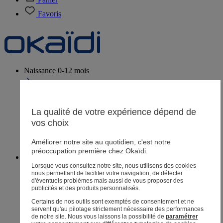
Favoris
Naissance
0-12 mois
La qualité de votre expérience dépend de
Magasins
vos choix
Aide et contact
Livraison
Améliorer notre site au quotidien, c'est notre
Retour
préoccupation première chez Okaïdi.
Bébé fille
3 mois - 5 ans
Lorsque vous consultez notre site, nous utilisons des cookies
nous permettant de faciliter votre navigation, de détecter
d'éventuels problèmes mais aussi de vous proposer des
publicités et des produits personnalisés.
Certains de nos outils sont exemptés de consentement et ne
Magasins
servent qu'au pilotage strictement nécessaire des performances
Aide et contact
de notre site.
Nous vous laissons la possibilité de
paramétrer