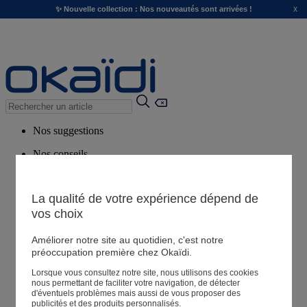
x
✨ Nouvelle collection : Nos nouveautés sont arrivées !
Nos suggestions
Nos conseils
Produits suggérés
Voir tous les produits
La qualité de votre expérience dépend de
vos choix
Magasin
Améliorer notre site au quotidien, c'est notre
préoccupation première chez Okaïdi.
Lorsque vous consultez notre site, nous utilisons des cookies
Mes informations
nous permettant de faciliter votre navigation, de détecter
Suivre une commande
d'éventuels problèmes mais aussi de vous proposer des
publicités et des produits personnalisés.
Panier