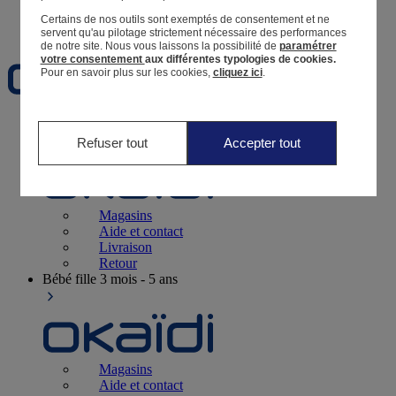
Certains de nos outils sont exemptés de consentement et ne
Favoris
servent qu'au pilotage strictement nécessaire des performances
de notre site.
Nous vous laissons la possibilité de
paramétrer
votre consentement
aux différentes typologies de cookies.
Pour en savoir plus sur les cookies,
cliquez ici
.
Naissance
0-12 mois
Refuser tout
Accepter tout
Magasins
Aide et contact
Livraison
Retour
Bébé fille
3 mois - 5 ans
Magasins
Aide et contact