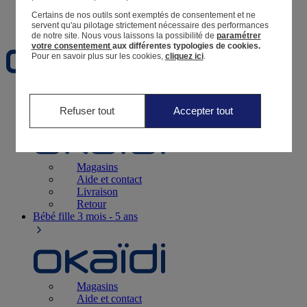
Certains de nos outils sont exemptés de consentement et ne
Favoris
servent qu'au pilotage strictement nécessaire des performances
de notre site.
Nous vous laissons la possibilité de
paramétrer
votre consentement
aux différentes typologies de cookies.
Pour en savoir plus sur les cookies,
cliquez ici
.
Naissance
0-12 mois
Refuser tout
Accepter tout
Magasins
Aide et contact
Livraison
Retour
Bébé fille
3 mois - 5 ans
Magasins
Aide et contact