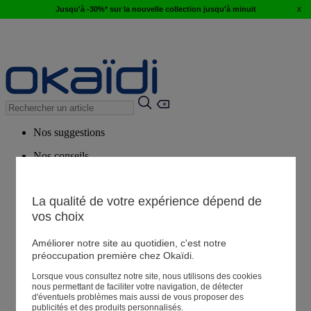
x
Jusqu'à -30%* sur la nouvelle collection jusqu'à minuit
Nos suggestions
Nos conseils
Produits suggérés
Voir tous les produits
La qualité de votre expérience dépend de
vos choix
Magasin
Améliorer notre site au quotidien, c'est notre
préoccupation première chez Okaïdi.
Lorsque vous consultez notre site, nous utilisons des cookies
Mes informations
nous permettant de faciliter votre navigation, de détecter
Suivre une commande
d'éventuels problèmes mais aussi de vous proposer des
publicités et des produits personnalisés.
Panier