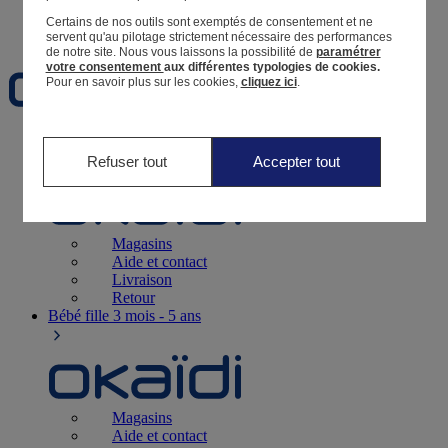
Certains de nos outils sont exemptés de consentement et ne
Favoris
servent qu'au pilotage strictement nécessaire des performances
de notre site.
Nous vous laissons la possibilité de
paramétrer
votre consentement
aux différentes typologies de cookies.
Pour en savoir plus sur les cookies,
cliquez ici
.
Naissance
0-12 mois
Refuser tout
Accepter tout
Magasins
Aide et contact
Livraison
Retour
Bébé fille
3 mois - 5 ans
Magasins
Aide et contact