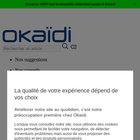
x
Jusqu'à -30%* sur la nouvelle collection jusqu'à minuit
Nos suggestions
Nos conseils
Produits suggérés
Voir tous les produits
La qualité de votre expérience dépend de
vos choix
Magasin
Améliorer notre site au quotidien, c'est notre
préoccupation première chez Okaïdi.
Lorsque vous consultez notre site, nous utilisons des cookies
Mes informations
nous permettant de faciliter votre navigation, de détecter
Suivre une commande
d'éventuels problèmes mais aussi de vous proposer des
publicités et des produits personnalisés.
Panier