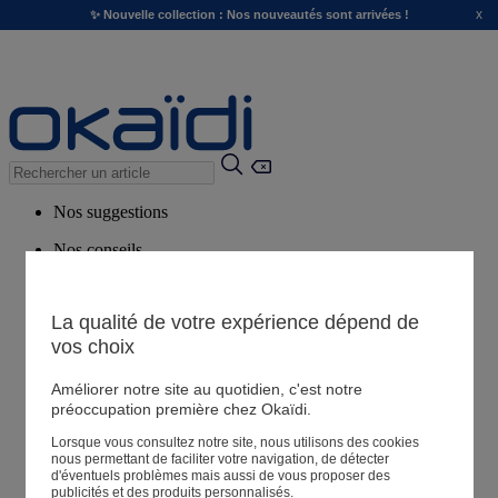
x
✨ Nouvelle collection : Nos nouveautés sont arrivées !
Nos suggestions
Nos conseils
Produits suggérés
Voir tous les produits
La qualité de votre expérience dépend de
vos choix
Magasin
Améliorer notre site au quotidien, c'est notre
préoccupation première chez Okaïdi.
Lorsque vous consultez notre site, nous utilisons des cookies
Mes informations
nous permettant de faciliter votre navigation, de détecter
Suivre une commande
d'éventuels problèmes mais aussi de vous proposer des
publicités et des produits personnalisés.
Panier