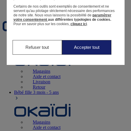
Certains de nos outils sont exemptés de consentement et ne
Favoris
servent qu'au pilotage strictement nécessaire des performances
de notre site.
Nous vous laissons la possibilité de
paramétrer
votre consentement
aux différentes typologies de cookies.
Pour en savoir plus sur les cookies,
cliquez ici
.
Naissance
0-12 mois
Refuser tout
Accepter tout
Magasins
Aide et contact
Livraison
Retour
Bébé fille
3 mois - 5 ans
Magasins
Aide et contact