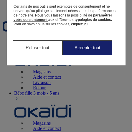
Certains de nos outils sont exemptés de consentement et ne
Favoris
servent qu'au pilotage strictement nécessaire des performances
de notre site.
Nous vous laissons la possibilité de
paramétrer
votre consentement
aux différentes typologies de cookies.
Pour en savoir plus sur les cookies,
cliquez ici
.
Naissance
0-12 mois
Refuser tout
Accepter tout
Magasins
Aide et contact
Livraison
Retour
Bébé fille
3 mois - 5 ans
Magasins
Aide et contact