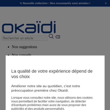
x
✨ Nouvelle collection : Nos nouveautés sont arrivées !
Nos suggestions
Nos conseils
Produits suggérés
Voir tous les produits
La qualité de votre expérience dépend de
vos choix
Magasin
Améliorer notre site au quotidien, c'est notre
préoccupation première chez Okaïdi.
Lorsque vous consultez notre site, nous utilisons des cookies
Mes informations
nous permettant de faciliter votre navigation, de détecter
Suivre une commande
d'éventuels problèmes mais aussi de vous proposer des
publicités et des produits personnalisés.
Panier