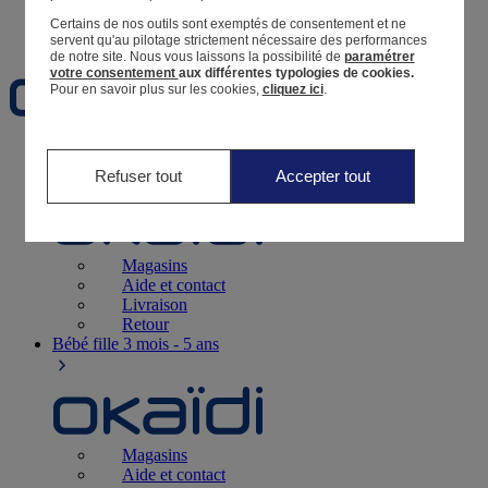
Certains de nos outils sont exemptés de consentement et ne
Favoris
servent qu'au pilotage strictement nécessaire des performances
de notre site.
Nous vous laissons la possibilité de
paramétrer
votre consentement
aux différentes typologies de cookies.
Pour en savoir plus sur les cookies,
cliquez ici
.
Naissance
0-12 mois
Refuser tout
Accepter tout
Magasins
Aide et contact
Livraison
Retour
Bébé fille
3 mois - 5 ans
Magasins
Aide et contact