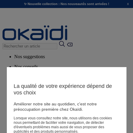
x
✨ Nouvelle collection : Nos nouveautés sont arrivées !
Nos suggestions
Nos conseils
Produits suggérés
Voir tous les produits
La qualité de votre expérience dépend de
vos choix
Magasin
Améliorer notre site au quotidien, c'est notre
préoccupation première chez Okaïdi.
Lorsque vous consultez notre site, nous utilisons des cookies
Mes informations
nous permettant de faciliter votre navigation, de détecter
Suivre une commande
d'éventuels problèmes mais aussi de vous proposer des
publicités et des produits personnalisés.
Panier