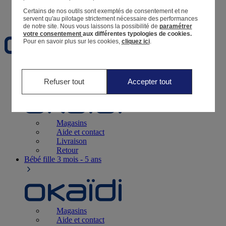
Certains de nos outils sont exemptés de consentement et ne
Favoris
servent qu'au pilotage strictement nécessaire des performances
de notre site.
Nous vous laissons la possibilité de
paramétrer
votre consentement
aux différentes typologies de cookies.
Pour en savoir plus sur les cookies,
cliquez ici
.
Naissance
0-12 mois
Refuser tout
Accepter tout
Magasins
Aide et contact
Livraison
Retour
Bébé fille
3 mois - 5 ans
Magasins
Aide et contact