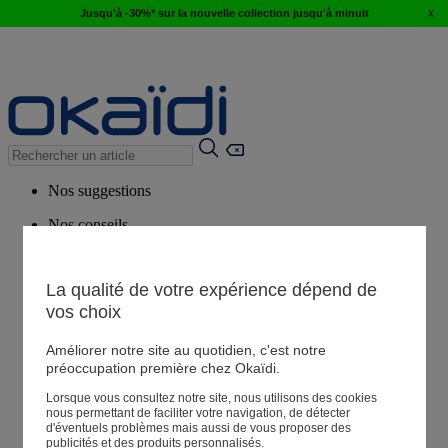
x
Jusqu'à -30%* sur la nouvelle collection jusqu'à minuit
Nos suggestions
Nos conseils
Produits suggérés
Voir tous les produits
La qualité de votre expérience dépend de
vos choix
Magasin
Améliorer notre site au quotidien, c'est notre
préoccupation première chez Okaïdi.
Lorsque vous consultez notre site, nous utilisons des cookies
Mes informations
nous permettant de faciliter votre navigation, de détecter
Suivre une commande
d'éventuels problèmes mais aussi de vous proposer des
publicités et des produits personnalisés.
Panier