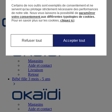
Certains de nos outils sont exemptés de consentement et ne
Favoris
servent qu'au pilotage strictement nécessaire des performances
de notre site.
Nous vous laissons la possibilité de
paramétrer
votre consentement
aux différentes typologies de cookies.
Pour en savoir plus sur les cookies,
cliquez ici
.
Naissance
0-12 mois
Refuser tout
Accepter tout
Magasins
Aide et contact
Livraison
Retour
Bébé fille
3 mois - 5 ans
Magasins
Aide et contact