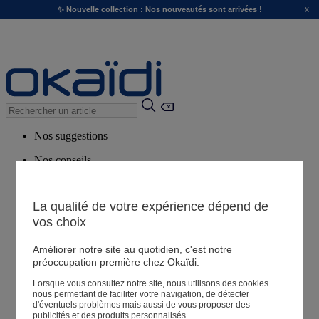
x
✨ Nouvelle collection : Nos nouveautés sont arrivées !
Nos suggestions
Nos conseils
Produits suggérés
Voir tous les produits
La qualité de votre expérience dépend de
vos choix
Magasin
Améliorer notre site au quotidien, c'est notre
préoccupation première chez Okaïdi.
Lorsque vous consultez notre site, nous utilisons des cookies
Mes informations
nous permettant de faciliter votre navigation, de détecter
Suivre une commande
d'éventuels problèmes mais aussi de vous proposer des
publicités et des produits personnalisés.
Panier