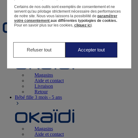
Certains de nos outils sont exemptés de consentement et ne
Favoris
servent qu'au pilotage strictement nécessaire des performances
de notre site.
Nous vous laissons la possibilité de
paramétrer
votre consentement
aux différentes typologies de cookies.
Pour en savoir plus sur les cookies,
cliquez ici
.
Naissance
0-12 mois
Refuser tout
Accepter tout
Magasins
Aide et contact
Livraison
Retour
Bébé fille
3 mois - 5 ans
Magasins
Aide et contact