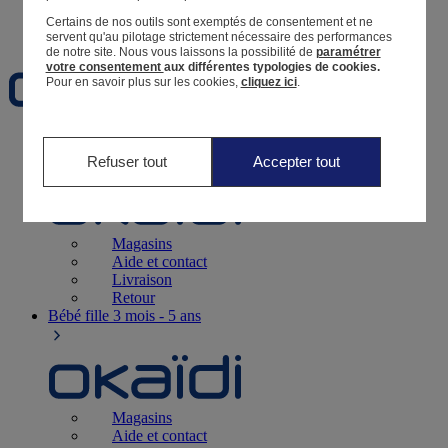
Certains de nos outils sont exemptés de consentement et ne
Favoris
servent qu'au pilotage strictement nécessaire des performances
de notre site.
Nous vous laissons la possibilité de
paramétrer
votre consentement
aux différentes typologies de cookies.
Pour en savoir plus sur les cookies,
cliquez ici
.
Naissance
0-12 mois
Refuser tout
Accepter tout
Magasins
Aide et contact
Livraison
Retour
Bébé fille
3 mois - 5 ans
Magasins
Aide et contact