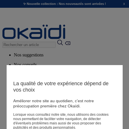
x
✨ Nouvelle collection : Nos nouveautés sont arrivées !
Nos suggestions
Nos conseils
Produits suggérés
Voir tous les produits
La qualité de votre expérience dépend de
vos choix
Magasin
Améliorer notre site au quotidien, c'est notre
préoccupation première chez Okaïdi.
Lorsque vous consultez notre site, nous utilisons des cookies
Mes informations
nous permettant de faciliter votre navigation, de détecter
Suivre une commande
d'éventuels problèmes mais aussi de vous proposer des
publicités et des produits personnalisés.
Panier