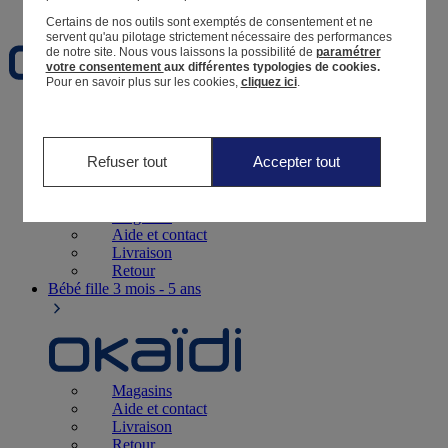
Favoris
Certains de nos outils sont exemptés de consentement et ne
servent qu'au pilotage strictement nécessaire des performances
de notre site.
Nous vous laissons la possibilité de
paramétrer
votre consentement
aux différentes typologies de cookies.
Pour en savoir plus sur les cookies,
cliquez ici
.
Naissance
0-12 mois
Refuser tout
Accepter tout
Magasins
Aide et contact
Livraison
Retour
Bébé fille
3 mois - 5 ans
Magasins
Aide et contact
Livraison
Retour