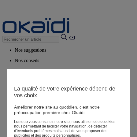
Nos suggestions
Nos conseils
Produits suggérés
Voir tous les produits
La qualité de votre expérience dépend de
vos choix
Magasin
Améliorer notre site au quotidien, c'est notre
préoccupation première chez Okaïdi.
Mes informations
Suivre une commande
Lorsque vous consultez notre site, nous utilisons des cookies
nous permettant de faciliter votre navigation, de détecter
Panier
d'éventuels problèmes mais aussi de vous proposer des
publicités et des produits personnalisés.