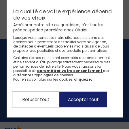
Nos conseils
Nos conseils
Nos conseils
Nos sélections
Nos engagements
La qualité de votre expérience dépend
Jeux et Jouets
de vos choix
Nos engagements pour l'environnement
Nos conseils
SOLDES
Idées cadeaux nais
Améliorer notre site au quotidien, c'est notre
Nos actions solidaires
préoccupation première chez Okaïdi.
Nos nouveaux pantalons
J'en profite
Nos nouveaux T-shir
Nouvelle Collection
Lorsque vous consultez notre site, nous utilisons des
J'en profite
Nos nouveaux T-shir
cookies nous permettant de faciliter votre navigation,
de détecter d'éventuels problèmes mais aussi de vous
proposer des publicités et des produits personnalisés.
J'en profite
Nouvelle Collection
Suivez nous
Certains de nos outils sont exemptés de consentement
et ne servent qu'au pilotage strictement nécessaire des
Ne manquez aucune de nos offres et nouveautés !
performances de notre site.
Nous vous laissons la
possibilité de
paramétrer votre consentement
aux
différentes typologies de cookies.
Pour en savoir plus sur les cookies,
cliquez ici
.
Refuser tout
Accepter tout
Pour plus d’informations sur le traitement de vos données personnelles,
vous pouvez consulter notre rubrique
Données personnelles.
Facebook
Instagram