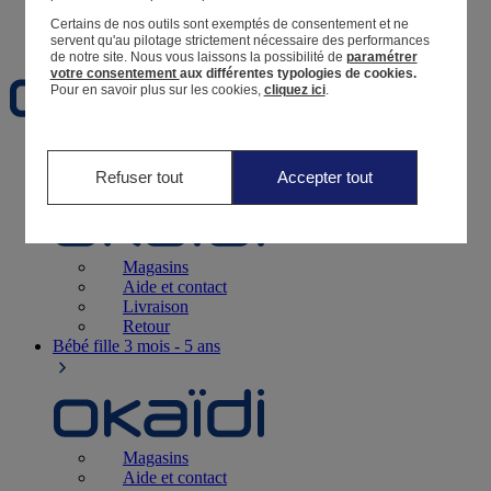
Certains de nos outils sont exemptés de consentement et ne
Favoris
servent qu'au pilotage strictement nécessaire des performances
de notre site.
Nous vous laissons la possibilité de
paramétrer
votre consentement
aux différentes typologies de cookies.
Pour en savoir plus sur les cookies,
cliquez ici
.
Naissance
0-12 mois
Refuser tout
Accepter tout
Magasins
Aide et contact
Livraison
Retour
Bébé fille
3 mois - 5 ans
Magasins
Aide et contact