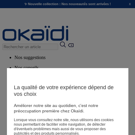
x
✨ Nouvelle collection : Nos nouveautés sont arrivées !
Nos suggestions
Nos conseils
Produits suggérés
Voir tous les produits
La qualité de votre expérience dépend de
vos choix
Magasin
Améliorer notre site au quotidien, c'est notre
préoccupation première chez Okaïdi.
Lorsque vous consultez notre site, nous utilisons des cookies
Mes informations
nous permettant de faciliter votre navigation, de détecter
Suivre une commande
d'éventuels problèmes mais aussi de vous proposer des
publicités et des produits personnalisés.
Panier