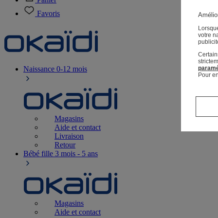
Favoris
Amélior
Lorsque
votre n
publici
Certain
stricte
Naissance
0-12 mois
paramé
Pour en
Magasins
Aide et contact
Livraison
Retour
Bébé fille
3 mois - 5 ans
Magasins
Aide et contact