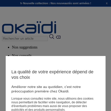
x
✨ Nouvelle collection : Nos nouveautés sont arrivées !
Nos suggestions
Nos conseils
Produits suggérés
Voir tous les produits
La qualité de votre expérience dépend de
vos choix
Magasin
Améliorer notre site au quotidien, c'est notre
préoccupation première chez Okaïdi.
Lorsque vous consultez notre site, nous utilisons des cookies
Mes informations
nous permettant de faciliter votre navigation, de détecter
Suivre une commande
d'éventuels problèmes mais aussi de vous proposer des
publicités et des produits personnalisés.
Panier