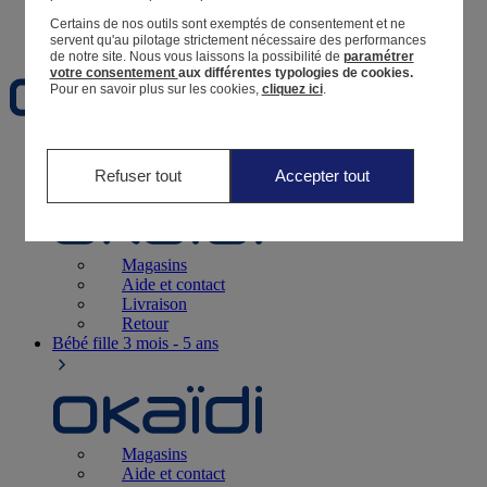
Certains de nos outils sont exemptés de consentement et ne
Favoris
servent qu'au pilotage strictement nécessaire des performances
de notre site.
Nous vous laissons la possibilité de
paramétrer
votre consentement
aux différentes typologies de cookies.
Pour en savoir plus sur les cookies,
cliquez ici
.
Naissance
0-12 mois
Refuser tout
Accepter tout
Magasins
Aide et contact
Livraison
Retour
Bébé fille
3 mois - 5 ans
Magasins
Aide et contact