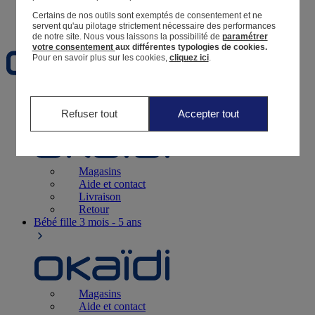
Certains de nos outils sont exemptés de consentement et ne
Favoris
servent qu'au pilotage strictement nécessaire des performances
de notre site.
Nous vous laissons la possibilité de
paramétrer
votre consentement
aux différentes typologies de cookies.
Pour en savoir plus sur les cookies,
cliquez ici
.
Naissance
0-12 mois
Refuser tout
Accepter tout
Magasins
Aide et contact
Livraison
Retour
Bébé fille
3 mois - 5 ans
Magasins
Aide et contact