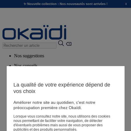
x
✨ Nouvelle collection : Nos nouveautés sont arrivées !
Nos suggestions
Nos conseils
Produits suggérés
Voir tous les produits
La qualité de votre expérience dépend de
vos choix
Magasin
Améliorer notre site au quotidien, c'est notre
préoccupation première chez Okaïdi.
Lorsque vous consultez notre site, nous utilisons des cookies
Mes informations
nous permettant de faciliter votre navigation, de détecter
Suivre une commande
d'éventuels problèmes mais aussi de vous proposer des
publicités et des produits personnalisés.
Panier