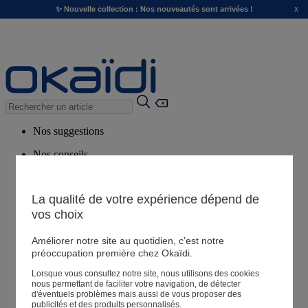
x
✨ Nouvelle collection : Nos nouveautés sont arrivées !
Nos suggestions
Nos conseils
Produits suggérés
Voir tous les produits
La qualité de votre expérience dépend de
vos choix
Magasin
Améliorer notre site au quotidien, c'est notre
préoccupation première chez Okaïdi.
Lorsque vous consultez notre site, nous utilisons des cookies
Mes informations
nous permettant de faciliter votre navigation, de détecter
Suivre une commande
d'éventuels problèmes mais aussi de vous proposer des
publicités et des produits personnalisés.
Panier