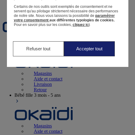
Certains de nos outils sont exemptés de consentement et ne
Favoris
servent qu'au pilotage strictement nécessaire des performances
de notre site.
Nous vous laissons la possibilité de
paramétrer
votre consentement
aux différentes typologies de cookies.
Pour en savoir plus sur les cookies,
cliquez ici
.
Naissance
0-12 mois
Refuser tout
Accepter tout
Magasins
Aide et contact
Livraison
Retour
Bébé fille
3 mois - 5 ans
Magasins
Aide et contact