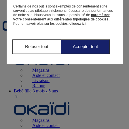
Certains de nos outils sont exemptés de consentement et ne
Favoris
servent qu'au pilotage strictement nécessaire des performances
de notre site.
Nous vous laissons la possibilité de
paramétrer
votre consentement
aux différentes typologies de cookies.
Pour en savoir plus sur les cookies,
cliquez ici
.
Naissance
0-12 mois
Refuser tout
Accepter tout
Magasins
Aide et contact
Livraison
Retour
Bébé fille
3 mois - 5 ans
Magasins
Aide et contact