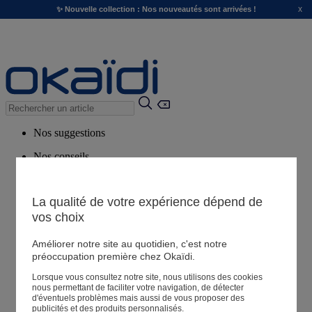
x
✨ Nouvelle collection : Nos nouveautés sont arrivées !
Nos suggestions
Nos conseils
Produits suggérés
Voir tous les produits
La qualité de votre expérience dépend de
vos choix
Magasin
Améliorer notre site au quotidien, c'est notre
préoccupation première chez Okaïdi.
Lorsque vous consultez notre site, nous utilisons des cookies
Mes informations
nous permettant de faciliter votre navigation, de détecter
Suivre une commande
d'éventuels problèmes mais aussi de vous proposer des
publicités et des produits personnalisés.
Panier