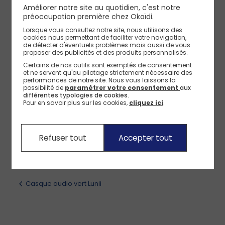
accompagne les enfants de 3 à 8 ans (et plus) partout. Grâce à sa
Voir plus
Améliorer notre site au quotidien, c'est notre
double prise jack, le partage d’écoute devient un vrai moment de
préoccupation première chez Okaïdi.
complicité. Un casque durable, malin et évolutif !
Lorsque vous consultez notre site, nous utilisons des
LUNII
Caractéristiques techniques
cookies nous permettant de faciliter votre navigation,
Référence
:
0715794_CNG
de détecter d'éventuels problèmes mais aussi de vous
proposer des publicités et des produits personnalisés.
Certains de nos outils sont exemptés de consentement
Avis client, Avis parents pilotes
et ne servent qu'au pilotage strictement nécessaire des
performances de notre site.
Nous vous laissons la
possibilité de
paramétrer votre consentement
aux
Livraison, Echange, Retours
différentes typologies de cookies.
Pour en savoir plus sur les cookies,
cliquez ici
.
Moyens de paiement
Refuser tout
Accepter tout
Casque audio vert Lunii