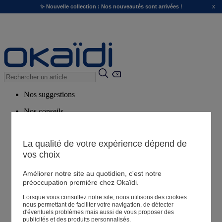
x
✨ Nouvelle collection : Nos nouveautés sont arrivées !
Nos suggestions
Nos conseils
Produits suggérés
Voir tous les produits
La qualité de votre expérience dépend de
vos choix
Magasin
Améliorer notre site au quotidien, c'est notre
préoccupation première chez Okaïdi.
Lorsque vous consultez notre site, nous utilisons des cookies
Mes informations
nous permettant de faciliter votre navigation, de détecter
Suivre une commande
d'éventuels problèmes mais aussi de vous proposer des
publicités et des produits personnalisés.
Panier