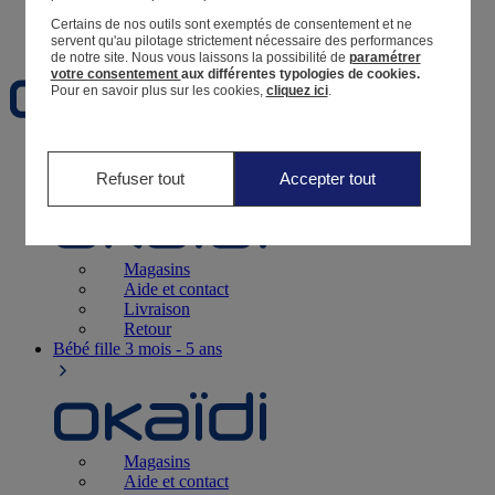
Certains de nos outils sont exemptés de consentement et ne
Favoris
servent qu'au pilotage strictement nécessaire des performances
de notre site.
Nous vous laissons la possibilité de
paramétrer
votre consentement
aux différentes typologies de cookies.
Pour en savoir plus sur les cookies,
cliquez ici
.
Naissance
0-12 mois
Refuser tout
Accepter tout
Magasins
Aide et contact
Livraison
Retour
Bébé fille
3 mois - 5 ans
Magasins
Aide et contact