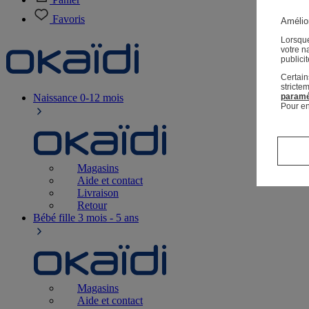
Favoris
Amélior
Lorsque
votre n
publici
Certain
stricte
Naissance
0-12 mois
paramé
Pour en
Magasins
Aide et contact
Livraison
Retour
Bébé fille
3 mois - 5 ans
Magasins
Aide et contact