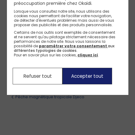
DJECO
préoccupation première chez Okaïdi.
Référence
:
308417_CNG
Caractéristiques techniques
Lorsque vous consultez notre site, nous utilisons des
cookies nous permettant de faciliter votre navigation,
de détecter d'éventuels problèmes mais aussi de vous
proposer des publicités et des produits personnalisés.
Avis client, Avis parents pilotes
Certains de nos outils sont exemptés de consentement
et ne servent qu'au pilotage strictement nécessaire des
performances de notre site.
Nous vous laissons la
Livraison, Echange, Retours
possibilité de
paramétrer votre consentement
aux
différentes typologies de cookies.
Pour en savoir plus sur les cookies,
cliquez ici
.
Moyens de paiement
Refuser tout
Accepter tout
Pêche magnétique tropicale Djeco