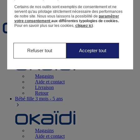
Certains de nos outils sont exemptés de consentement et ne
Favoris
servent qu'au pilotage strictement nécessaire des performances
de notre site.
Nous vous laissons la possibilité de
paramétrer
votre consentement
aux différentes typologies de cookies.
Pour en savoir plus sur les cookies,
cliquez ici
.
Naissance
0-12 mois
Refuser tout
Accepter tout
Magasins
Aide et contact
Livraison
Retour
Bébé fille
3 mois - 5 ans
Magasins
Aide et contact