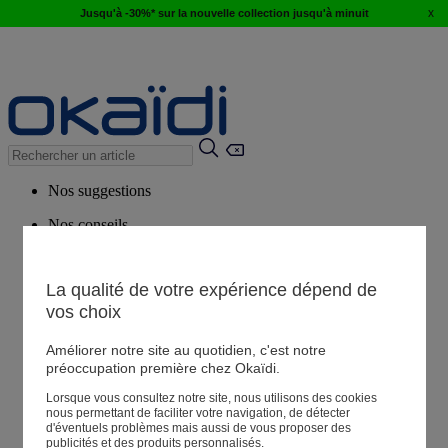
x
Jusqu'à -30%* sur la nouvelle collection jusqu'à minuit
Nos suggestions
Nos conseils
Produits suggérés
Voir tous les produits
La qualité de votre expérience dépend de
vos choix
Magasin
Améliorer notre site au quotidien, c'est notre
préoccupation première chez Okaïdi.
Lorsque vous consultez notre site, nous utilisons des cookies
Mes informations
nous permettant de faciliter votre navigation, de détecter
Suivre une commande
d'éventuels problèmes mais aussi de vous proposer des
publicités et des produits personnalisés.
Panier