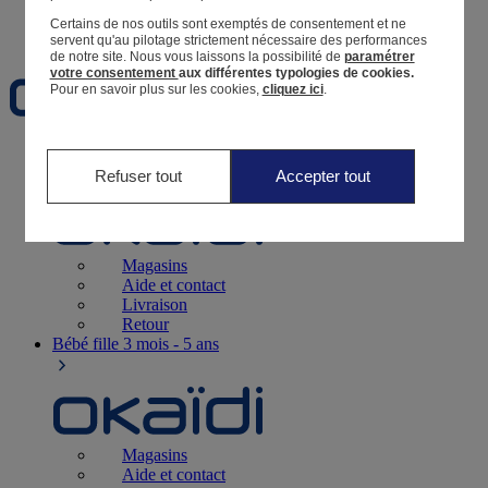
Certains de nos outils sont exemptés de consentement et ne
Favoris
servent qu'au pilotage strictement nécessaire des performances
de notre site.
Nous vous laissons la possibilité de
paramétrer
votre consentement
aux différentes typologies de cookies.
Pour en savoir plus sur les cookies,
cliquez ici
.
Naissance
0-12 mois
Refuser tout
Accepter tout
Magasins
Aide et contact
Livraison
Retour
Bébé fille
3 mois - 5 ans
Magasins
Aide et contact