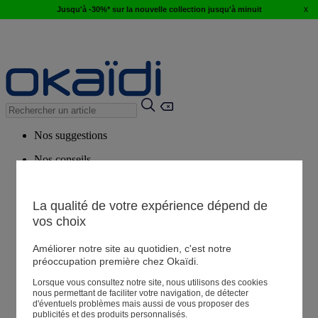
x
Jusqu'à -30%* sur la nouvelle collection jusqu'à minuit
Nos suggestions
Nos conseils
Produits suggérés
Voir tous les produits
La qualité de votre expérience dépend de
vos choix
Magasin
Améliorer notre site au quotidien, c'est notre
préoccupation première chez Okaïdi.
Lorsque vous consultez notre site, nous utilisons des cookies
Mes informations
nous permettant de faciliter votre navigation, de détecter
Suivre une commande
d'éventuels problèmes mais aussi de vous proposer des
publicités et des produits personnalisés.
Panier