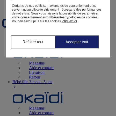
Certains de nos outils sont exemptés de consentement et ne
Favoris
servent qu'au pilotage strictement nécessaire des performances
de notre site.
Nous vous laissons la possibilité de
paramétrer
votre consentement
aux différentes typologies de cookies.
Pour en savoir plus sur les cookies,
cliquez ici
.
Naissance
0-12 mois
Refuser tout
Accepter tout
Magasins
Aide et contact
Livraison
Retour
Bébé fille
3 mois - 5 ans
Magasins
Aide et contact