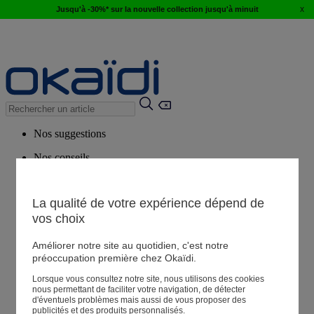
x
Jusqu'à -30%* sur la nouvelle collection jusqu'à minuit
Nos suggestions
Nos conseils
Produits suggérés
Voir tous les produits
La qualité de votre expérience dépend de
vos choix
Magasin
Améliorer notre site au quotidien, c'est notre
préoccupation première chez Okaïdi.
Lorsque vous consultez notre site, nous utilisons des cookies
Mes informations
nous permettant de faciliter votre navigation, de détecter
Suivre une commande
d'éventuels problèmes mais aussi de vous proposer des
publicités et des produits personnalisés.
Panier