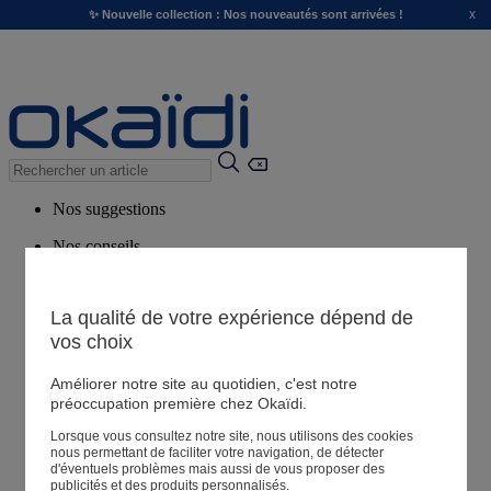
x
✨ Nouvelle collection : Nos nouveautés sont arrivées !
Nos suggestions
Nos conseils
Produits suggérés
Voir tous les produits
La qualité de votre expérience dépend de
vos choix
Magasin
Améliorer notre site au quotidien, c'est notre
préoccupation première chez Okaïdi.
Lorsque vous consultez notre site, nous utilisons des cookies
Mes informations
nous permettant de faciliter votre navigation, de détecter
Suivre une commande
d'éventuels problèmes mais aussi de vous proposer des
publicités et des produits personnalisés.
Panier