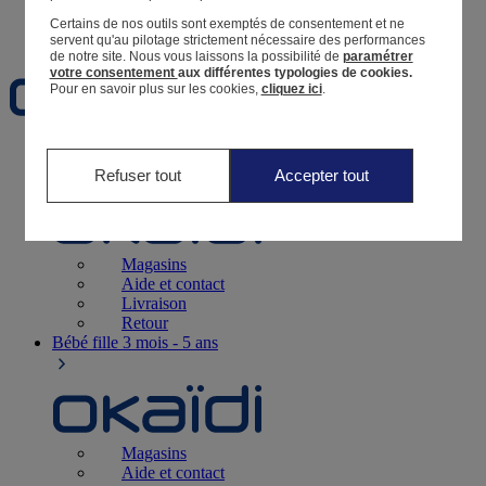
Certains de nos outils sont exemptés de consentement et ne
Favoris
servent qu'au pilotage strictement nécessaire des performances
de notre site.
Nous vous laissons la possibilité de
paramétrer
votre consentement
aux différentes typologies de cookies.
Pour en savoir plus sur les cookies,
cliquez ici
.
Naissance
0-12 mois
Refuser tout
Accepter tout
Magasins
Aide et contact
Livraison
Retour
Bébé fille
3 mois - 5 ans
Magasins
Aide et contact