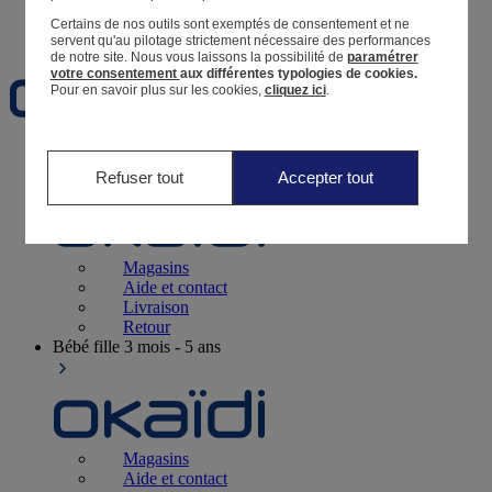
Certains de nos outils sont exemptés de consentement et ne
Favoris
servent qu'au pilotage strictement nécessaire des performances
de notre site.
Nous vous laissons la possibilité de
paramétrer
votre consentement
aux différentes typologies de cookies.
Pour en savoir plus sur les cookies,
cliquez ici
.
Naissance
0-12 mois
Refuser tout
Accepter tout
Magasins
Aide et contact
Livraison
Retour
Bébé fille
3 mois - 5 ans
Magasins
Aide et contact