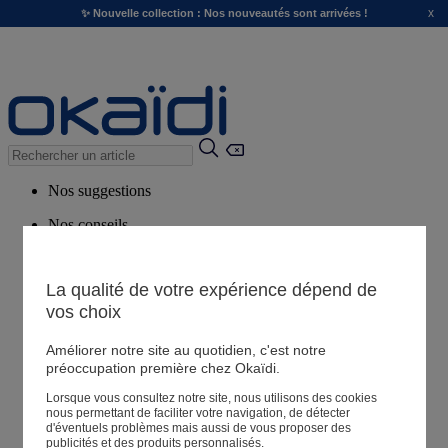
x
✨ Nouvelle collection : Nos nouveautés sont arrivées !
Nos suggestions
Nos conseils
Produits suggérés
Voir tous les produits
La qualité de votre expérience dépend de
vos choix
Magasin
Améliorer notre site au quotidien, c'est notre
préoccupation première chez Okaïdi.
Lorsque vous consultez notre site, nous utilisons des cookies
Mes informations
nous permettant de faciliter votre navigation, de détecter
Suivre une commande
d'éventuels problèmes mais aussi de vous proposer des
publicités et des produits personnalisés.
Panier