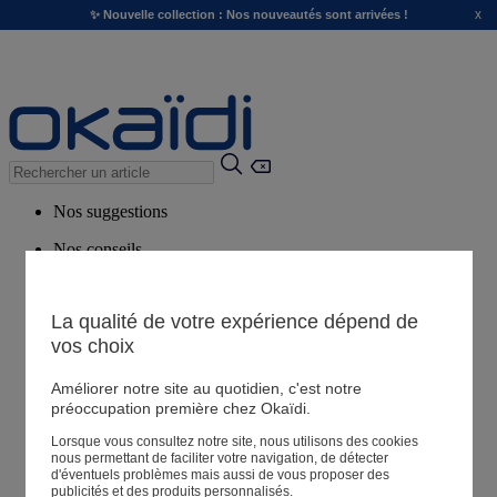
x
✨ Nouvelle collection : Nos nouveautés sont arrivées !
Nos suggestions
Nos conseils
Produits suggérés
Voir tous les produits
La qualité de votre expérience dépend de
vos choix
Magasin
Améliorer notre site au quotidien, c'est notre
préoccupation première chez Okaïdi.
Lorsque vous consultez notre site, nous utilisons des cookies
Mes informations
nous permettant de faciliter votre navigation, de détecter
Suivre une commande
d'éventuels problèmes mais aussi de vous proposer des
publicités et des produits personnalisés.
Panier