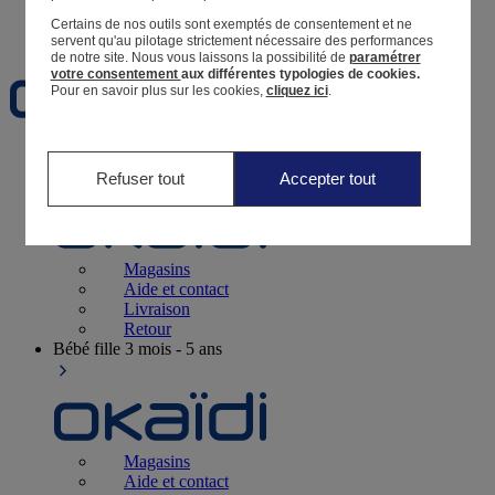
Certains de nos outils sont exemptés de consentement et ne
Favoris
servent qu'au pilotage strictement nécessaire des performances
de notre site.
Nous vous laissons la possibilité de
paramétrer
votre consentement
aux différentes typologies de cookies.
Pour en savoir plus sur les cookies,
cliquez ici
.
Naissance
0-12 mois
Refuser tout
Accepter tout
Magasins
Aide et contact
Livraison
Retour
Bébé fille
3 mois - 5 ans
Magasins
Aide et contact