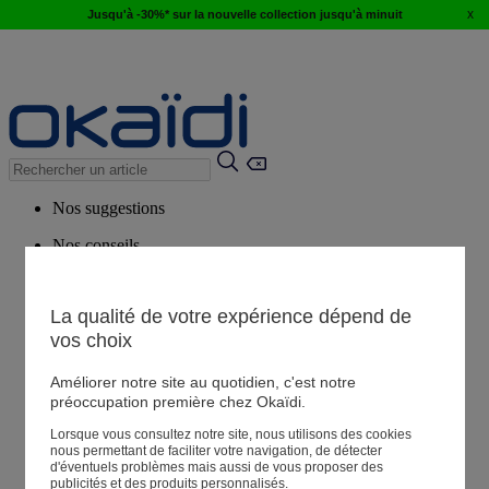
x
Jusqu'à -30%* sur la nouvelle collection jusqu'à minuit
Nos suggestions
Nos conseils
Produits suggérés
Voir tous les produits
La qualité de votre expérience dépend de
vos choix
Magasin
Améliorer notre site au quotidien, c'est notre
préoccupation première chez Okaïdi.
Lorsque vous consultez notre site, nous utilisons des cookies
Mes informations
nous permettant de faciliter votre navigation, de détecter
Suivre une commande
d'éventuels problèmes mais aussi de vous proposer des
publicités et des produits personnalisés.
Panier