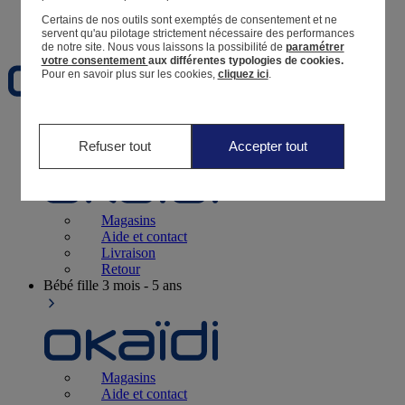
Certains de nos outils sont exemptés de consentement et ne
Favoris
servent qu'au pilotage strictement nécessaire des performances
de notre site.
Nous vous laissons la possibilité de
paramétrer
votre consentement
aux différentes typologies de cookies.
Pour en savoir plus sur les cookies,
cliquez ici
.
Naissance
0-12 mois
Refuser tout
Accepter tout
Magasins
Aide et contact
Livraison
Retour
Bébé fille
3 mois - 5 ans
Magasins
Aide et contact