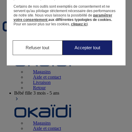
Certains de nos outils sont exemptés de consentement et ne
Favoris
servent qu'au pilotage strictement nécessaire des performances
de notre site.
Nous vous laissons la possibilité de
paramétrer
votre consentement
aux différentes typologies de cookies.
Pour en savoir plus sur les cookies,
cliquez ici
.
Naissance
0-12 mois
Refuser tout
Accepter tout
Magasins
Aide et contact
Livraison
Retour
Bébé fille
3 mois - 5 ans
Magasins
Aide et contact