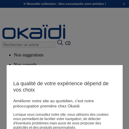
x
✨ Nouvelle collection : Nos nouveautés sont arrivées !
Nos suggestions
Nos conseils
Produits suggérés
Voir tous les produits
La qualité de votre expérience dépend de
vos choix
Magasin
Améliorer notre site au quotidien, c'est notre
préoccupation première chez Okaïdi.
Lorsque vous consultez notre site, nous utilisons des cookies
Mes informations
nous permettant de faciliter votre navigation, de détecter
Suivre une commande
d'éventuels problèmes mais aussi de vous proposer des
publicités et des produits personnalisés.
Panier