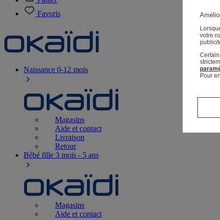
Favoris
Amélior
Lorsque
votre n
publici
Certain
stricte
Naissance
0-12 mois
paramé
Pour en
Magasins
Aide et contact
Livraison
Retour
Bébé fille
3 mois - 5 ans
Magasins
Aide et contact