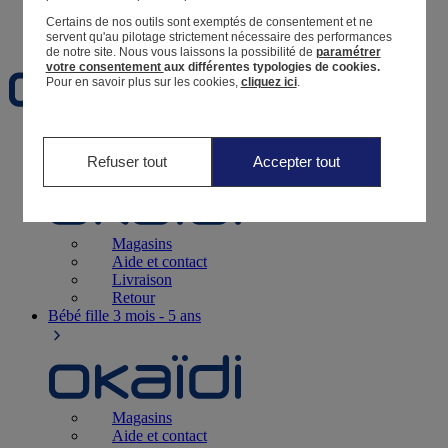
Certains de nos outils sont exemptés de consentement et ne
Favoris
servent qu'au pilotage strictement nécessaire des performances
de notre site.
Nous vous laissons la possibilité de
paramétrer
votre consentement
aux différentes typologies de cookies.
Pour en savoir plus sur les cookies,
cliquez ici
.
Naissance
0-12 mois
Refuser tout
Accepter tout
Magasins
Aide et contact
Livraison
Retour
Bébé fille
3 mois - 5 ans
Magasins
Aide et contact