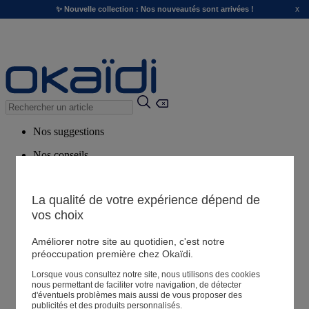
x
✨ Nouvelle collection : Nos nouveautés sont arrivées !
Nos suggestions
Nos conseils
Produits suggérés
Voir tous les produits
La qualité de votre expérience dépend de
vos choix
Magasin
Améliorer notre site au quotidien, c'est notre
préoccupation première chez Okaïdi.
Lorsque vous consultez notre site, nous utilisons des cookies
Mes informations
nous permettant de faciliter votre navigation, de détecter
Suivre une commande
d'éventuels problèmes mais aussi de vous proposer des
publicités et des produits personnalisés.
Panier