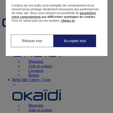
Certains de nos outils sont exemptés de consentement et ne
Favoris
servent qu'au pilotage strictement nécessaire des performances
de notre site.
Nous vous laissons la possibilité de
paramétrer
votre consentement
aux différentes typologies de cookies.
Pour en savoir plus sur les cookies,
cliquez ici
.
Naissance
0-12 mois
Refuser tout
Accepter tout
Magasins
Aide et contact
Livraison
Retour
Bébé fille
3 mois - 5 ans
Magasins
Aide et contact