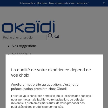
x
✨ Nouvelle collection : Nos nouveautés sont arrivées !
Nos suggestions
Nos conseils
Produits suggérés
Voir tous les produits
La qualité de votre expérience dépend de
vos choix
Magasin
Améliorer notre site au quotidien, c'est notre
préoccupation première chez Okaïdi.
Lorsque vous consultez notre site, nous utilisons des cookies
Mes informations
nous permettant de faciliter votre navigation, de détecter
Suivre une commande
d'éventuels problèmes mais aussi de vous proposer des
publicités et des produits personnalisés.
Panier