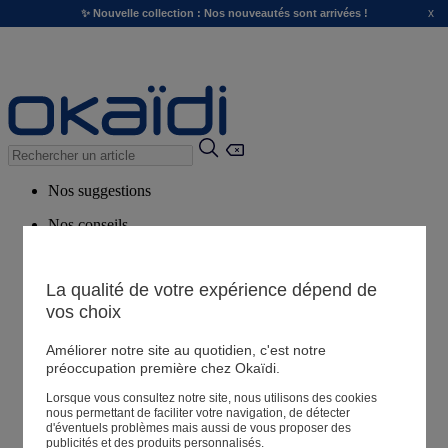
x
✨ Nouvelle collection : Nos nouveautés sont arrivées !
Nos suggestions
Nos conseils
Produits suggérés
Voir tous les produits
La qualité de votre expérience dépend de
vos choix
Magasin
Améliorer notre site au quotidien, c'est notre
préoccupation première chez Okaïdi.
Lorsque vous consultez notre site, nous utilisons des cookies
Mes informations
nous permettant de faciliter votre navigation, de détecter
Suivre une commande
d'éventuels problèmes mais aussi de vous proposer des
publicités et des produits personnalisés.
Panier