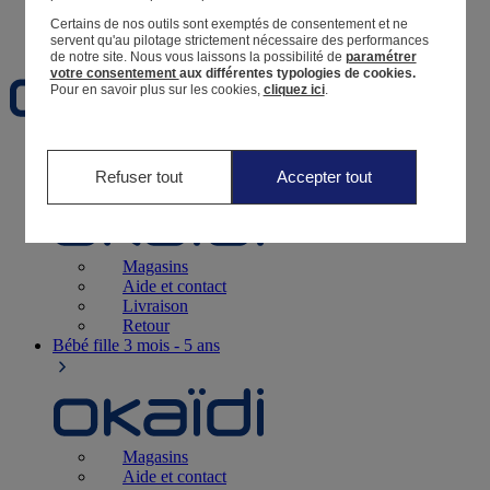
Certains de nos outils sont exemptés de consentement et ne
Favoris
servent qu'au pilotage strictement nécessaire des performances
de notre site.
Nous vous laissons la possibilité de
paramétrer
votre consentement
aux différentes typologies de cookies.
Pour en savoir plus sur les cookies,
cliquez ici
.
Naissance
0-12 mois
Refuser tout
Accepter tout
Magasins
Aide et contact
Livraison
Retour
Bébé fille
3 mois - 5 ans
Magasins
Aide et contact