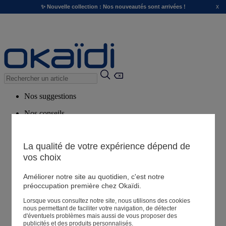
x
✨ Nouvelle collection : Nos nouveautés sont arrivées !
Nos suggestions
Nos conseils
Produits suggérés
Voir tous les produits
La qualité de votre expérience dépend de
vos choix
Magasin
Améliorer notre site au quotidien, c'est notre
préoccupation première chez Okaïdi.
Lorsque vous consultez notre site, nous utilisons des cookies
Mes informations
nous permettant de faciliter votre navigation, de détecter
Suivre une commande
d'éventuels problèmes mais aussi de vous proposer des
publicités et des produits personnalisés.
Panier