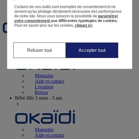
Certains de nos outils sont exemptés de consentement et ne
Favoris
servent qu'au pilotage strictement nécessaire des performances
de notre site.
Nous vous laissons la possibilité de
paramétrer
votre consentement
aux différentes typologies de cookies.
Pour en savoir plus sur les cookies,
cliquez ici
.
Naissance
0-12 mois
Refuser tout
Accepter tout
Magasins
Aide et contact
Livraison
Retour
Bébé fille
3 mois - 5 ans
Magasins
Aide et contact