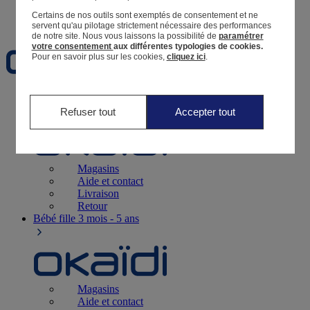
Certains de nos outils sont exemptés de consentement et ne
Favoris
servent qu'au pilotage strictement nécessaire des performances
de notre site.
Nous vous laissons la possibilité de
paramétrer
votre consentement
aux différentes typologies de cookies.
Pour en savoir plus sur les cookies,
cliquez ici
.
Naissance
0-12 mois
Refuser tout
Accepter tout
Magasins
Aide et contact
Livraison
Retour
Bébé fille
3 mois - 5 ans
Magasins
Aide et contact