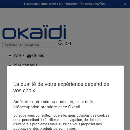
x
✨ Nouvelle collection : Nos nouveautés sont arrivées !
Nos suggestions
Nos conseils
Produits suggérés
Voir tous les produits
La qualité de votre expérience dépend de
vos choix
Magasin
Améliorer notre site au quotidien, c'est notre
préoccupation première chez Okaïdi.
Lorsque vous consultez notre site, nous utilisons des cookies
Mes informations
nous permettant de faciliter votre navigation, de détecter
Suivre une commande
d'éventuels problèmes mais aussi de vous proposer des
publicités et des produits personnalisés.
Panier