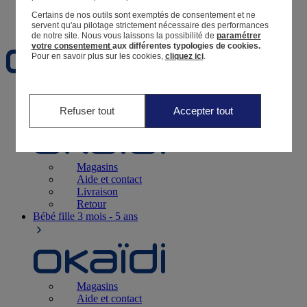
Certains de nos outils sont exemptés de consentement et ne
Favoris
servent qu'au pilotage strictement nécessaire des performances
de notre site.
Nous vous laissons la possibilité de
paramétrer
votre consentement
aux différentes typologies de cookies.
Pour en savoir plus sur les cookies,
cliquez ici
.
Naissance
0-12 mois
Refuser tout
Accepter tout
Magasins
Aide et contact
Livraison
Retour
Bébé fille
3 mois - 5 ans
Magasins
Aide et contact