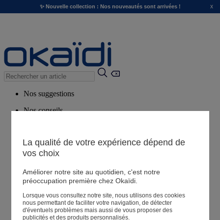
x
✨ Nouvelle collection : Nos nouveautés sont arrivées !
Nos suggestions
Nos conseils
Produits suggérés
Voir tous les produits
La qualité de votre expérience dépend de
vos choix
Magasin
Améliorer notre site au quotidien, c'est notre
préoccupation première chez Okaïdi.
Lorsque vous consultez notre site, nous utilisons des cookies
Mes informations
nous permettant de faciliter votre navigation, de détecter
Suivre une commande
d'éventuels problèmes mais aussi de vous proposer des
publicités et des produits personnalisés.
Panier