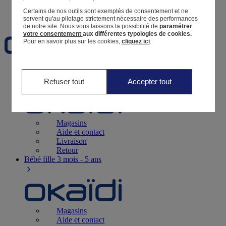
Certains de nos outils sont exemptés de consentement et ne
Favoris
servent qu'au pilotage strictement nécessaire des performances
de notre site.
Nous vous laissons la possibilité de
paramétrer
votre consentement
aux différentes typologies de cookies.
Pour en savoir plus sur les cookies,
cliquez ici
.
Naissance
0-12 mois
Refuser tout
Accepter tout
Magasins
Aide et contact
Livraison
Retour
Bébé fille
3 mois - 5 ans
Magasins
Aide et contact