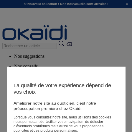
x
✨ Nouvelle collection : Nos nouveautés sont arrivées !
Nos suggestions
Nos conseils
Produits suggérés
Voir tous les produits
La qualité de votre expérience dépend de
vos choix
Magasin
Améliorer notre site au quotidien, c'est notre
préoccupation première chez Okaïdi.
Lorsque vous consultez notre site, nous utilisons des cookies
Mes informations
nous permettant de faciliter votre navigation, de détecter
Suivre une commande
d'éventuels problèmes mais aussi de vous proposer des
publicités et des produits personnalisés.
Panier