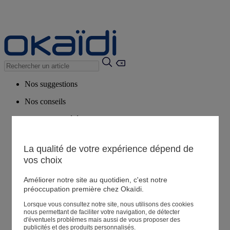
Nos suggestions
Nos conseils
Produits suggérés
Voir tous les produits
La qualité de votre expérience dépend de
vos choix
Magasin
Améliorer notre site au quotidien, c'est notre
préoccupation première chez Okaïdi.
Mes informations
Suivre une commande
Lorsque vous consultez notre site, nous utilisons des cookies
nous permettant de faciliter votre navigation, de détecter
Panier
d'éventuels problèmes mais aussi de vous proposer des
publicités et des produits personnalisés.