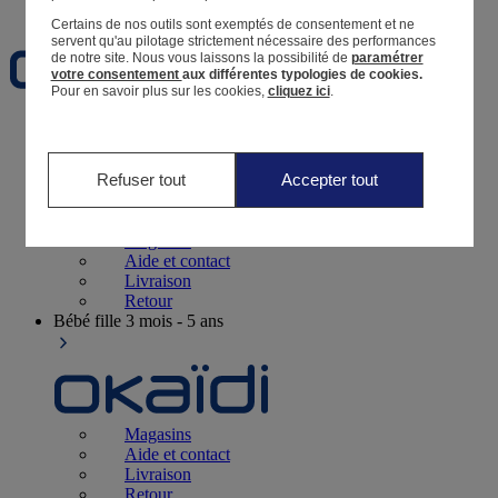
Favoris
Certains de nos outils sont exemptés de consentement et ne
servent qu'au pilotage strictement nécessaire des performances
de notre site.
Nous vous laissons la possibilité de
paramétrer
votre consentement
aux différentes typologies de cookies.
Pour en savoir plus sur les cookies,
cliquez ici
.
Naissance
0-12 mois
Refuser tout
Accepter tout
Magasins
Aide et contact
Livraison
Retour
Bébé fille
3 mois - 5 ans
Magasins
Aide et contact
Livraison
Retour