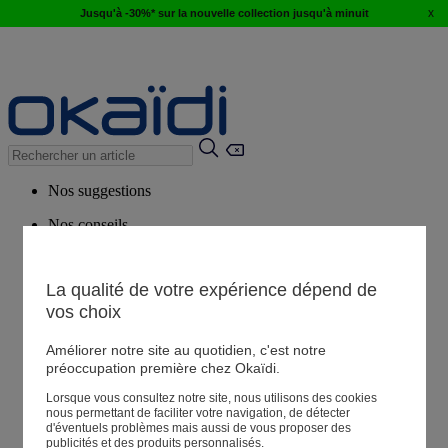
x
Jusqu'à -30%* sur la nouvelle collection jusqu'à minuit
Nos suggestions
Nos conseils
Produits suggérés
Voir tous les produits
La qualité de votre expérience dépend de
vos choix
Magasin
Améliorer notre site au quotidien, c'est notre
préoccupation première chez Okaïdi.
Lorsque vous consultez notre site, nous utilisons des cookies
Mes informations
nous permettant de faciliter votre navigation, de détecter
Suivre une commande
d'éventuels problèmes mais aussi de vous proposer des
publicités et des produits personnalisés.
Panier