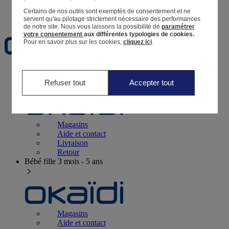
Certains de nos outils sont exemptés de consentement et ne
Favoris
servent qu'au pilotage strictement nécessaire des performances
de notre site.
Nous vous laissons la possibilité de
paramétrer
votre consentement
aux différentes typologies de cookies.
Pour en savoir plus sur les cookies,
cliquez ici
.
Naissance
0-12 mois
Refuser tout
Accepter tout
Magasins
Aide et contact
Livraison
Retour
Bébé fille
3 mois - 5 ans
Magasins
Aide et contact