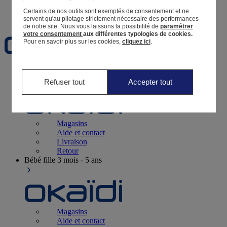
Certains de nos outils sont exemptés de consentement et ne
Favoris
servent qu'au pilotage strictement nécessaire des performances
de notre site.
Nous vous laissons la possibilité de
paramétrer
votre consentement
aux différentes typologies de cookies.
Pour en savoir plus sur les cookies,
cliquez ici
.
Naissance
0-12 mois
Refuser tout
Accepter tout
Magasins
Aide et contact
Livraison
Retour
Bébé fille
3 mois - 5 ans
Magasins
Aide et contact