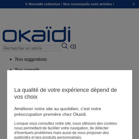
x
✨ Nouvelle collection : Nos nouveautés sont arrivées !
Nos suggestions
Nos conseils
Produits suggérés
Voir tous les produits
La qualité de votre expérience dépend de
vos choix
Magasin
Améliorer notre site au quotidien, c'est notre
préoccupation première chez Okaïdi.
Lorsque vous consultez notre site, nous utilisons des cookies
Mes informations
nous permettant de faciliter votre navigation, de détecter
Suivre une commande
d'éventuels problèmes mais aussi de vous proposer des
publicités et des produits personnalisés.
Panier