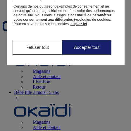
Certains de nos outils sont exemptés de consentement et ne
Favoris
servent qu'au pilotage strictement nécessaire des performances
de notre site.
Nous vous laissons la possibilité de
paramétrer
votre consentement
aux différentes typologies de cookies.
Pour en savoir plus sur les cookies,
cliquez ici
.
Naissance
0-12 mois
Refuser tout
Accepter tout
Magasins
Aide et contact
Livraison
Retour
Bébé fille
3 mois - 5 ans
Magasins
Aide et contact