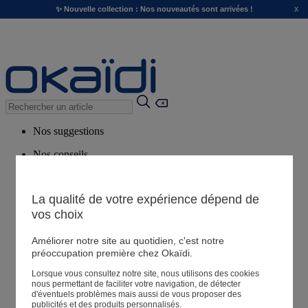
x
✨ Nouvelle collection : Nos nouveautés sont arrivées !
Nos suggestions
Nos conseils
Produits suggérés
Voir tous les produits
La qualité de votre expérience dépend de
vos choix
Magasin
Améliorer notre site au quotidien, c'est notre
préoccupation première chez Okaïdi.
Lorsque vous consultez notre site, nous utilisons des cookies
Mes informations
nous permettant de faciliter votre navigation, de détecter
Suivre une commande
d'éventuels problèmes mais aussi de vous proposer des
publicités et des produits personnalisés.
Panier